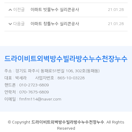
이전글
아파트 빗물누수 실리콘공사
21.01.28
다음글
아파트 창틀누수 실리콘공사
21.01.28
드라이비트외벽방수빌라방수누수천장누수
주소 : 경기도 파주시 동패로51번길 106, 302호(동패동)
대표 : 박세라 사업자번호 : 865-10-03228
핸드폰 : 010-2723-6809
연락처 : 070-7675-6809
이메일 : fmfm114@naver.com
© Copyright
드라이비트외벽방수빌라방수누수천장누수
. All Rights
Reserved