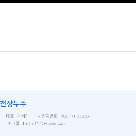
천장누수
) 대표 : 박세라 사업자번호 : 865-10-03228
09 이메일 : fmfm114@naver.com