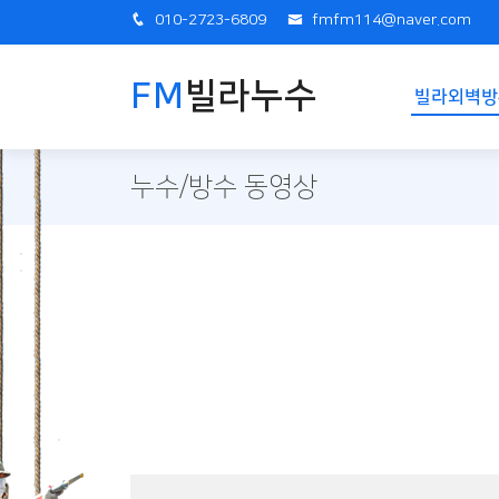
010-2723-6809
fmfm114@naver.com
FM
빌라누수
빌라외벽방
누수/방수 동영상