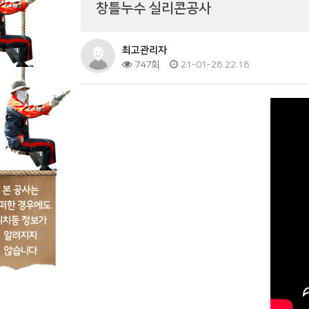
창틀누수 실리콘공사
최고관리자
747회
21-01-28 22:18