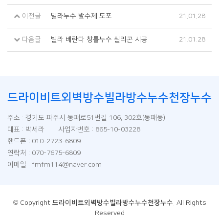
이전글
빌라누수 발수제 도포
21.01.28
다음글
빌라 베란다 창틀누수 실리콘 시공
21.01.28
드라이비트외벽방수빌라방수누수천장누수
주소 : 경기도 파주시 동패로51번길 106, 302호(동패동)
대표 : 박세라 사업자번호 : 865-10-03228
핸드폰 : 010-2723-6809
연락처 : 070-7675-6809
이메일 : fmfm114@naver.com
© Copyright
드라이비트외벽방수빌라방수누수천장누수
. All Rights
Reserved