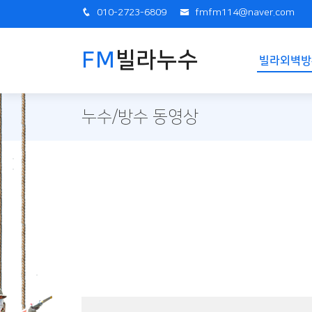
010-2723-6809
fmfm114@naver.com
FM
빌라누수
빌라외벽방
누수/방수 동영상