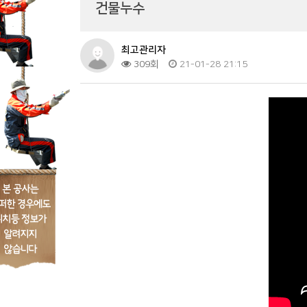
건물누수
최고관리자
309회
21-01-28 21:15