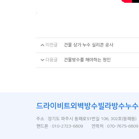
.
이전글
건물 상가 누수 실리콘 공사
다음글
건물방수를 해야하는 원인
드라이비트외벽방수빌라방수누수
주소 : 경기도 파주시 동패로51번길 106, 302호(동패동
핸드폰 : 010-2723-6809 연락처 : 070-7675-68