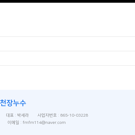
천장누수
) 대표 : 박세라 사업자번호 : 865-10-03228
09 이메일 : fmfm114@naver.com