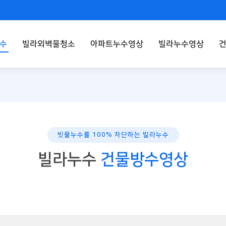
수
빌라외벽물청소
아파트누수영상
빌라누수영상
빗물누수를 100% 차단하는 빌라누수
빌라누수
건물방수영상