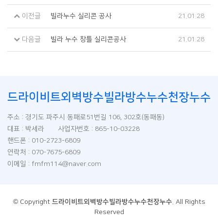
이전글
빌라누수 실리콘 공사
21.01.28
다음글
빌라 누수 창틀 실리콘공사
21.01.28
드라이비트외벽방수빌라방수누수천장누수
주소 : 경기도 파주시 동패로51번길 106, 302호(동패동)
대표 : 박세라 사업자번호 : 865-10-03228
핸드폰 : 010-2723-6809
연락처 : 070-7675-6809
이메일 : fmfm114@naver.com
© Copyright
드라이비트외벽방수빌라방수누수천장누수
. All Rights
Reserved