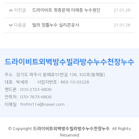
이전글
드라이비트 윗층문제 아래층 누수원인
21.01.28
다음글
빌라 창틀누수 실리콘공사
21.01.28
드라이비트외벽방수빌라방수누수천장누수
주소 : 경기도 파주시 동패로51번길 106, 302호(동패동)
대표 : 박세라 사업자번호 : 865-10-03228
핸드폰 : 010-2723-6809
연락처 : 070-7675-6809
이메일 : fmfm114@naver.com
© Copyright
드라이비트외벽방수빌라방수누수천장누수
. All Rights
Reserved