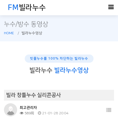
FM
빌라누수
누수/방수 동영상
HOME
빌라누수영상
빗물누수를 100% 차단하는 빌라누수
빌라누수
빌라누수영상
빌라 창틀누수 실리콘공사
최고관리자
589회
21-01-28 20:04